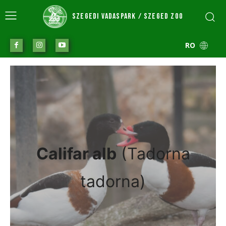
SZEGEDI VADASPARK / SZEGED ZOO
RO
Califar alb
(Tadorna
tadorna)