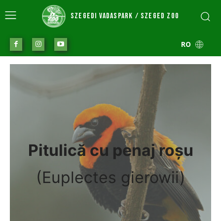
SZEGEDI VADASPARK / SZEGED ZOO
RO
Pitulică cu penaj roșu
(Euplectes gierowii)