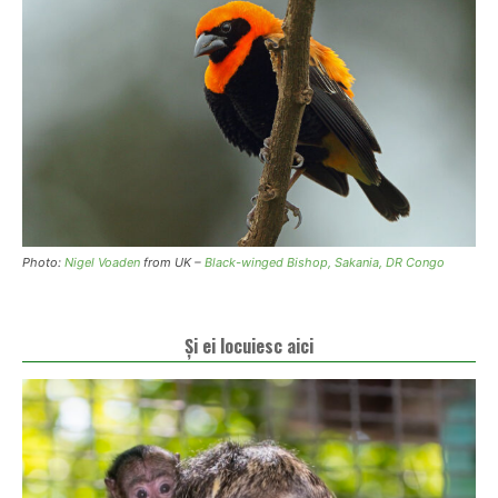
Photo:
Nigel Voaden
from UK –
Black-winged Bishop, Sakania, DR Congo
Și ei locuiesc aici