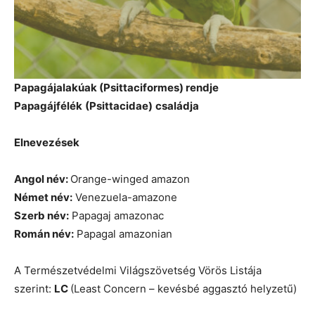
Papagájalakúak (Psittaciformes) rendje
Papagájfélék
(Psittacidae)
családja
Elnevezések
Angol név:
Orange-winged amazon
Német név:
Venezuela-amazone
Szerb név:
Papagaj amazonac
Román név:
Papagal amazonian
A Természetvédelmi Világszövetség Vörös Listája
szerint:
LC
(Least Concern – kevésbé aggasztó helyzetű)