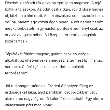
Fészkét kiszáradt fák odvaiba építi igen magasan. A tojó
kotlik a tojásokon. Az odút csak ritkán, rövid időre hagyja
el, közben a hím eteti. A hím éjszakára sem húzódik be az
odúba, hanem egy közeli ágon pihen. A két nemet nehéz
megkülönböztetni egymástól, pontos eredményt csak az
orvosi vizsgálat adhat. A közepes termetű papagájok
közé tartozik.
Táplálékát főként magvak, gyümölcsök és virágok
alkotják, az ültetvényeken megeszi a termést (pl. mangó,
narancs). Csőrük jól alkalmazkodott a táplálék
feltöréséhez.
Jól tud hangot utánozni. Eredeti élőhelyén főleg az
erdőségeket lakja, ahol párokban, csoportokban vagy
akár ezres nagyságrendű kolóniákban látható. Egy életre
választanak párt maguknak.