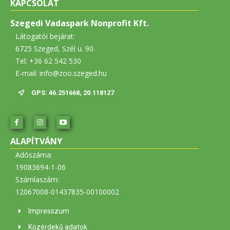
KAPCSOLAT
Szegedi Vadaspark Nonprofit Kft.
Látogatói bejárat:
6725 Szeged, Szél u. 90.
Tel: +36 62 542 530
E-mail: info@zoo.szeged.hu
GPS: 46.251668, 20.118127
ALAPÍTVÁNY
Adószáma:
19083694-1-06
Számlaszám:
12067008-01437835-00100002
Impresszum
Közérdekű adatok