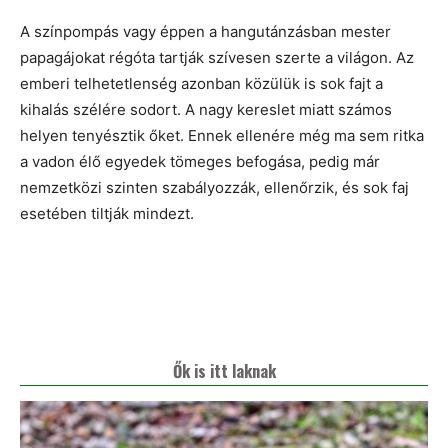
A színpompás vagy éppen a hangutánzásban mester
papagájokat régóta tartják szívesen szerte a világon. Az
emberi telhetetlenség azonban közülük is sok fajt a
kihalás szélére sodort. A nagy kereslet miatt számos
helyen tenyésztik őket. Ennek ellenére még ma sem ritka
a vadon élő egyedek tömeges befogása, pedig már
nemzetközi szinten szabályozzák, ellenőrzik, és sok faj
esetében tiltják mindezt.
Ők is itt laknak