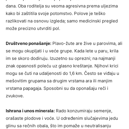
dana. Oba roditelja su veoma agresivna prema uljezima
kako bi zaštitila svoje potomstvo. Polove je teško
razlikovati na osnovu izgleda; samo medicinski pregled
može precizno utvrditi pol.
Društveno ponašanje:
Plavo-žute are žive u parovima, ali
se mogu okupljati i u veće grupe. Kada lete u paru, krila
im se skoro dodiruju. Izuzetno su oprezni; na najmanji
znak opasnosti poleću uz glasno kreštanje. Njihovi krici
mogu se čuti na udaljenosti do 1,6 km. Često se viđaju u
mešovitim grupama sa drugim vrstama ara ili manjim
vrstama papagaja. Sposobni su da oponašaju reči i
zvukove.
Ishrana i unos minerala:
Rado konzumiraju semenje,
orašaste plodove i voće. U određenim slučajevima jedu
glinu sa rečnih obala, što im pomaže u neutralisanju