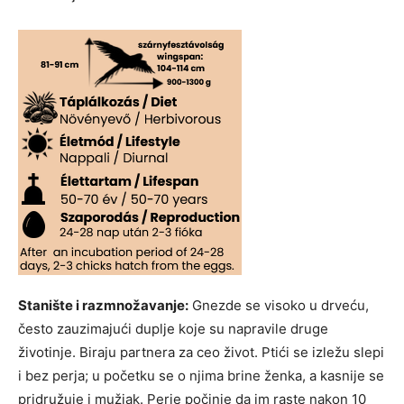
Stanište i razmnožavanje:
Gnezde se visoko u drveću,
često zauzimajući duplje koje su napravile druge
životinje. Biraju partnera za ceo život. Ptići se izležu slepi
i bez perja; u početku se o njima brine ženka, a kasnije se
pridružuje i mužjak. Perje počinje da im raste nakon 10