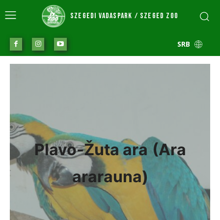
SZEGEDI VADASPARK / SZEGED ZOO
SRB
Plavo-Žuta ara
(Ara
ararauna)