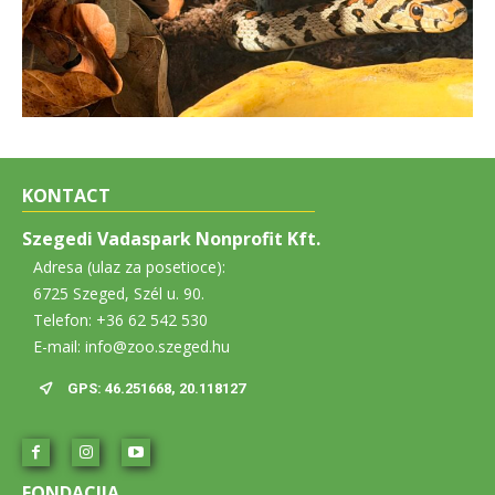
KONTACT
Szegedi Vadaspark Nonprofit Kft.
Adresa (ulaz za posetioce):
6725 Szeged, Szél u. 90.
Telefon: +36 62 542 530
E-mail: info@zoo.szeged.hu
GPS: 46.251668, 20.118127
FONDACIJA