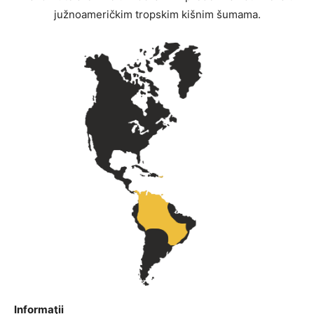
južnoameričkim tropskim kišnim šumama.
Informaţii