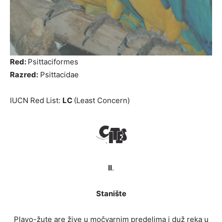
Red:
Psittaciformes
Razred:
Psittacidae
IUCN Red List:
LC
(Least Concern)
II
.
Stanište
Plavo-žute are žive u močvarnim predelima i duž reka u