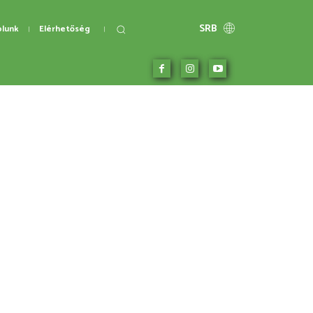
SRB
ólunk
Elérhetőség