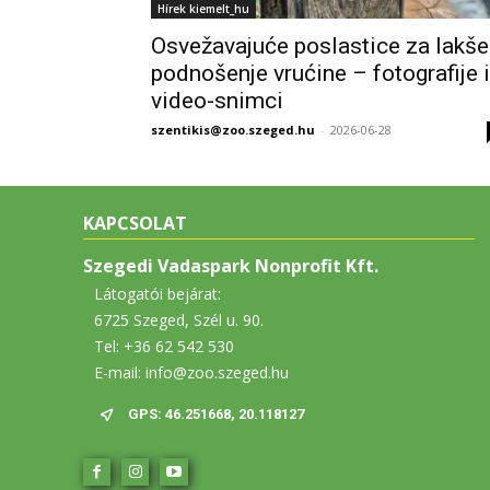
Hírek kiemelt_hu
Osvežavajuće poslastice za lakše
podnošenje vrućine – fotografije i
video-snimci
szentikis@zoo.szeged.hu
-
2026-06-28
KAPCSOLAT
Szegedi Vadaspark Nonprofit Kft.
Látogatói bejárat:
6725 Szeged, Szél u. 90.
Tel: +36 62 542 530
E-mail: info@zoo.szeged.hu
GPS: 46.251668, 20.118127