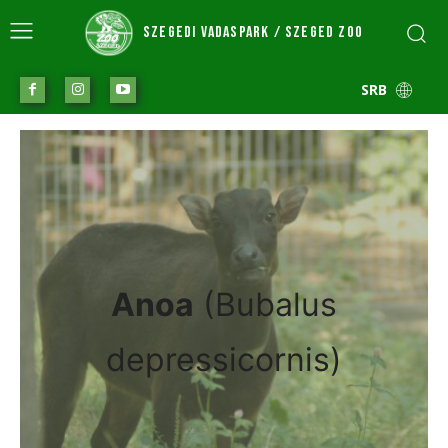
SZEGEDI VADASPARK / SZEGED ZOO
SRB
Anoa
(Bubalus
depressicornis)