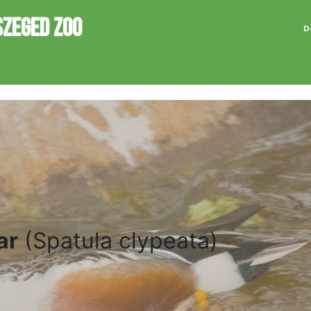
SZEGED ZOO
D
ar
(Spatula clypeata)