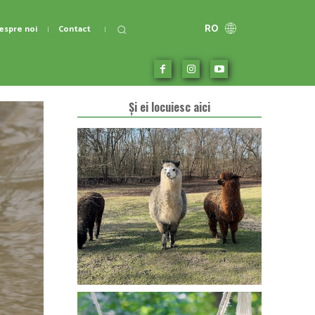
RO
espre noi
Contact
Și ei locuiesc aici