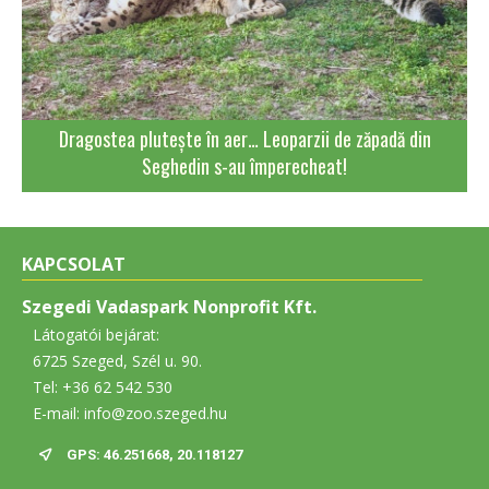
Dragostea plutește în aer… Leoparzii de zăpadă din
Seghedin s-au împerecheat!
KAPCSOLAT
Szegedi Vadaspark Nonprofit Kft.
Látogatói bejárat:
6725 Szeged, Szél u. 90.
Tel: +36 62 542 530
E-mail: info@zoo.szeged.hu
GPS: 46.251668, 20.118127