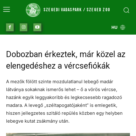
SZEGEDI VADASPARK / SZEGED ZOO
HU
Dobozban érkeztek, már közel az
elengedéshez a vércsefiókák
A mezők fölött szinte mozdulatlanul lebegő madár
látványa sokaknak ismerős lehet – ő a vörös vércse,
hazánk egyik leggyakoribb és legkecsesebb ragadozó
madara. A levegő „széltapogatójaként” is emlegetik,
hiszen jellegzetes szitáló repülés közben egy helyben
lebegve kutat zsákmány után.