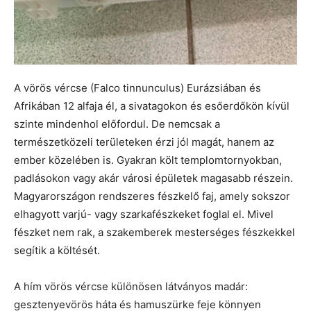
A vörös vércse (Falco tinnunculus) Eurázsiában és
Afrikában 12 alfaja él, a sivatagokon és esőerdőkön kívül
szinte mindenhol előfordul. De nemcsak a
természetközeli területeken érzi jól magát, hanem az
ember közelében is. Gyakran költ templomtornyokban,
padlásokon vagy akár városi épületek magasabb részein.
Magyarországon rendszeres fészkelő faj, amely sokszor
elhagyott varjú- vagy szarkafészkeket foglal el. Mivel
fészket nem rak, a szakemberek mesterséges fészkekkel
segítik a költését.
A hím vörös vércse különösen látványos madár:
gesztenyevörös háta és hamuszürke feje könnyen