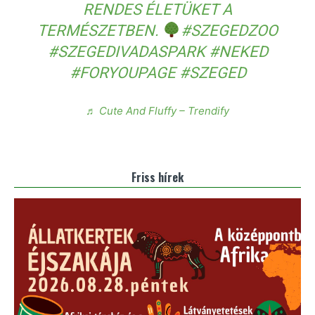
RENDES ÉLETÜKET A
TERMÉSZETBEN.
#SZEGEDZOO
#SZEGEDIVADASPARK
#NEKED
#FORYOUPAGE
#SZEGED
♬ Cute And Fluffy – Trendify
Friss hírek