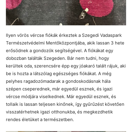
Ilyen vörös vércse fiókák érkeztek a Szegedi Vadaspark
Természetvédelmi Mentőközpontjába, akik lassan 3 hete
erősödnek a gondozók segítségével. A fiókákat egy
dobozban találták Szegeden. Bár nem tudni, hogy
kerültek oda, szerencsére épp egy jóakaró talált rájuk, aki
be is hozta a látszólag egészséges fiókákat. A még
pelyhes ragadozómadarak a gondoskodásnak hála
szépen cseperednek, már egyedül esznek, és igazi
vércse módjára viselkednek. Már egyedül esznek, és
tollaik is lassan teljesen kinőnek, így gyűrűzést követően
visszatérhetnek igazi otthonukba, és megkezdhetik
rendes életüket a természetben.