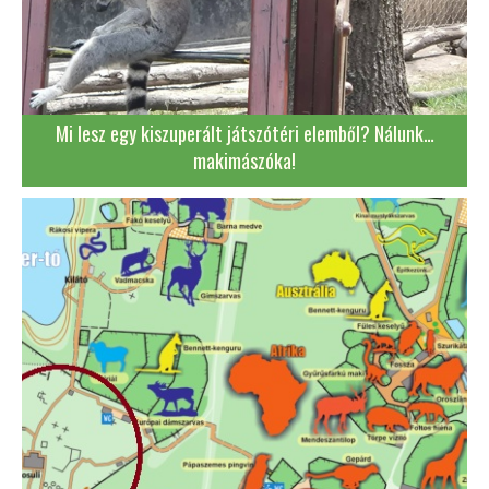
Mi lesz egy kiszuperált játszótéri elemből? Nálunk…
makimászóka!