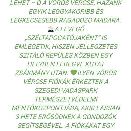
LEHET – Ő A VÖRÖS VÉRCSE, HAZÁNK
EGYIK LEGGYAKORIBB ÉS
LEGKECSESEBB RAGADOZÓ MADARA.
A LEVEGŐ
„SZÉLTAPOGATÓJAKÉNT” IS
EMLEGETIK, HISZEN JELLEGZETES
SZITÁLÓ REPÜLÉS KÖZBEN EGY
HELYBEN LEBEGVE KUTAT
ZSÁKMÁNY UTÁN.
ILYEN VÖRÖS
VÉRCSE FIÓKÁK ÉRKEZTEK A
SZEGEDI VADASPARK
TERMÉSZETVÉDELMI
MENTŐKÖZPONTJÁBA, AKIK LASSAN
3 HETE ERŐSÖDNEK A GONDOZÓK
SEGÍTSÉGÉVEL. A FIÓKÁKAT EGY