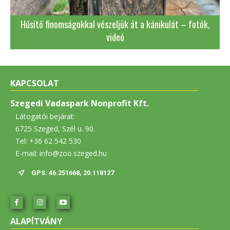
Hűsítő finomságokkal vészeljük át a kánikulát – fotók,
videó
KAPCSOLAT
Szegedi Vadaspark Nonprofit Kft.
Látogatói bejárat:
6725 Szeged, Szél u. 90.
Tel: +36 62 542 530
E-mail: info@zoo.szeged.hu
GPS: 46.251668, 20.118127
ALAPÍTVÁNY