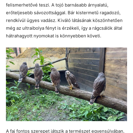
felismerhetővé teszi. A tojó barnásabb árnyalatú,
erőteljesebb sávozottsággal. Bár kistermetű ragadozó,
rendkívül ügyes vadász. Kiváló látásának köszönhetően
még az ultraibolya fényt is érzékeli, így a rágcsálók által
hátrahagyott nyomokat is könnyebben követi.
A faj fontos szerepet játszik a természet egyensúlyában,