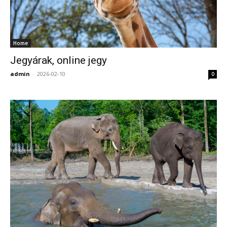
Home
Jegyárak, online jegy
admin
-
2026-02-10
0