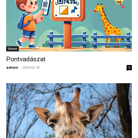
Home
Pontvadászat
admin
-
2026-02-18
0