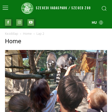
SZEGEDI VADASPARK / SZEGED ZOO
HU
Kezdőlap
Home
Lap 2
Home