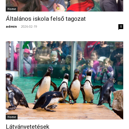
Home
Általános iskola felső tagozat
admin
-
2026-02-19
0
Home
Látványetetések