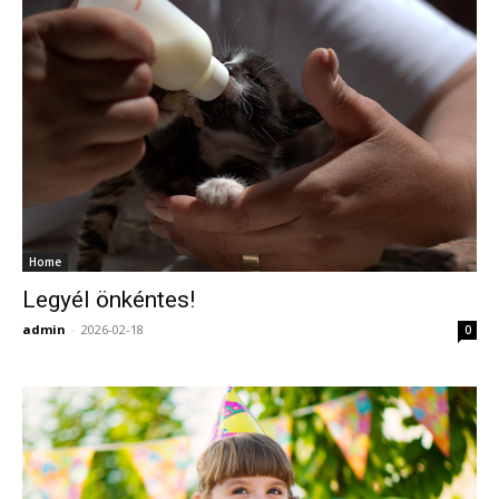
Home
Legyél önkéntes!
admin
-
2026-02-18
0