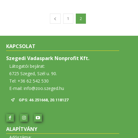
1
2
KAPCSOLAT
Szegedi Vadaspark Nonprofit Kft.
Látogatói bejárat:
6725 Szeged, Szél u. 90.
Tel: +36 62 542 530
E-mail: info@zoo.szeged.hu
GPS: 46.251668, 20.118127
ALAPÍTVÁNY
Adószáma: