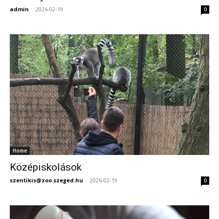
admin
-
2026-02-19
0
Home
Középiskolások
szentikis@zoo.szeged.hu
-
2026-02-19
0