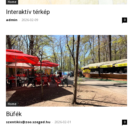
Home
Interaktív térkép
admin
-
2026-02-09
0
Home
Büfék
szentikis@zoo.szeged.hu
-
2026-02-01
0