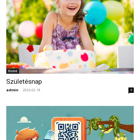
Home
Születésnap
admin
-
2026-02-18
0