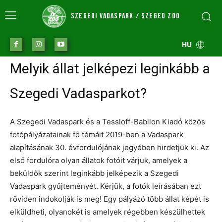
SZEGEDI VADASPARK / SZEGED ZOO
HU
Melyik állat jelképezi leginkább a
Szegedi Vadasparkot?
A Szegedi Vadaspark és a Tessloff-Babilon Kiadó közös
fotópályázatainak fő témáit 2019-ben a Vadaspark
alapításának 30. évfordulójának jegyében hirdetjük ki. Az
első fordulóra olyan állatok fotóit várjuk, amelyek a
beküldők szerint leginkább jelképezik a Szegedi
Vadaspark gyűjteményét. Kérjük, a fotók leírásában ezt
röviden indokolják is meg! Egy pályázó több állat képét is
elküldheti, olyanokét is amelyek régebben készülhettek