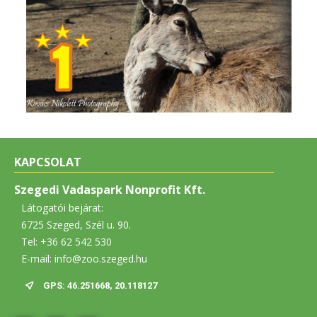
KAPCSOLAT
Szegedi Vadaspark Nonprofit Kft.
Látogatói bejárat:
6725 Szeged, Szél u. 90.
Tel: +36 62 542 530
E-mail: info@zoo.szeged.hu
GPS: 46.251668, 20.118127